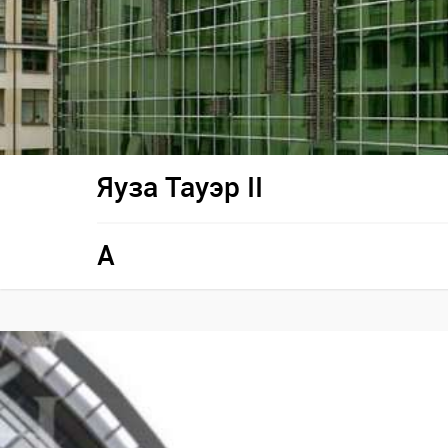
Яуза Тауэр II
A