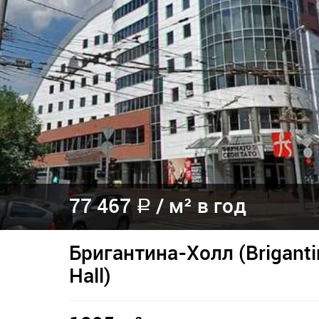
77 467
/ м² в год
a
Бригантина-Холл (Briganti
Hall)