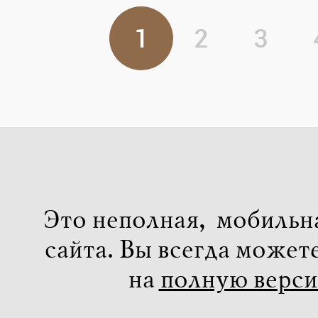
1
2
3
Это неполная, мобильн
сайта. Вы всегда может
на
полную верс