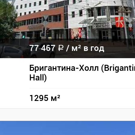
77 467
/ м² в год
a
Бригантина-Холл (Briganti
Hall)
1295 м²