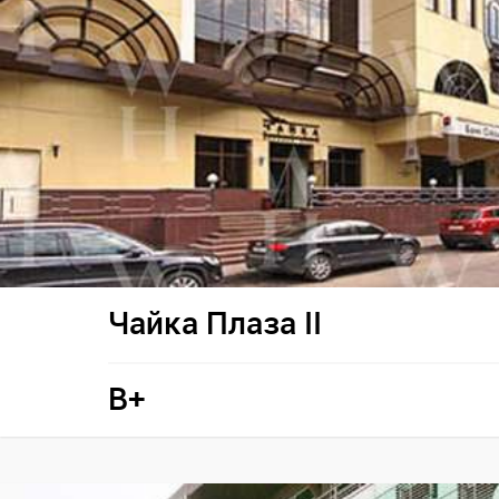
Чайка Плаза II
B+