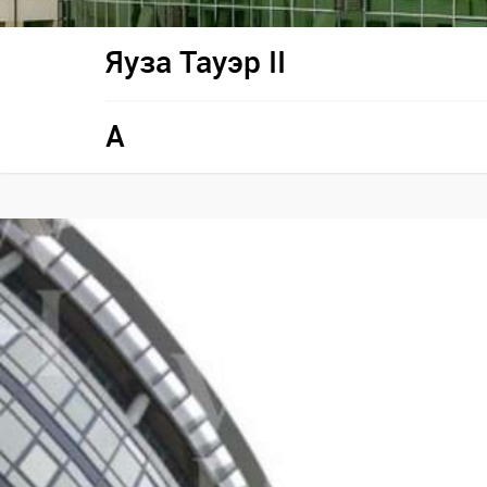
Яуза Тауэр II
A