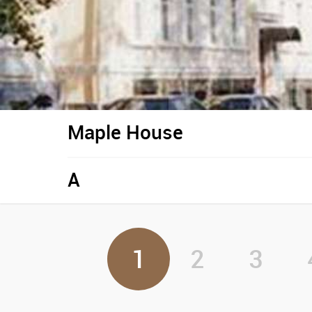
Maple House
A
1
2
3