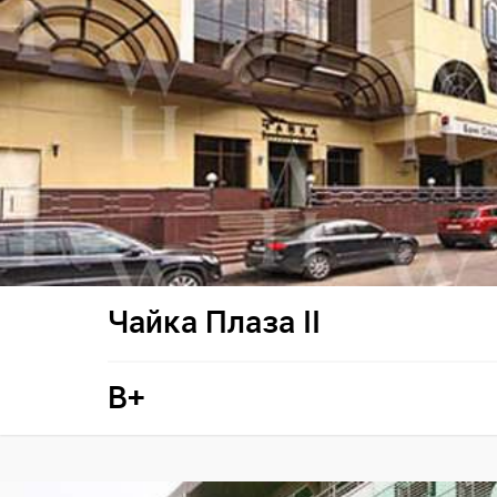
Чайка Плаза II
B+