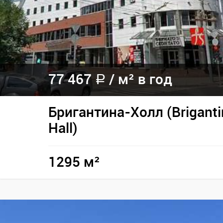
77 467
/ м² в год
a
Бригантина-Холл (Briganti
Hall)
1295 м²