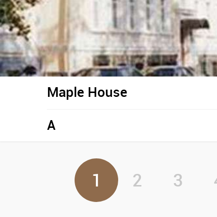
Maple House
A
1
2
3