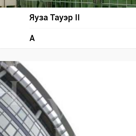
Яуза Тауэр II
A