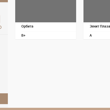
Орбита
Зенит Плаз
B+
A