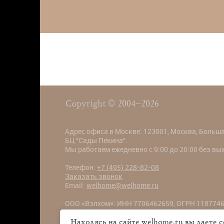
Copyright © 2004–2026
Адрес офиса в Москве: 123001, Москва, Большая
БЦ "Сады Пекина".
Мы работаем ежедневно с 9:00 до 20:00 без в
Телефон:
+7 (495) 228-82-08
Заказать звонок
Email:
welhome@welhome.ru
ООО «Вэлхом»: ИНН 7706462659, ОГРН 1187746
Большая Садовая ул., 5к1, БЦ "Сады Пекина"
Находясь на сайте welhome.ru вы даете 