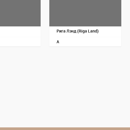
а
Рига Лэнд (Riga Land)
A