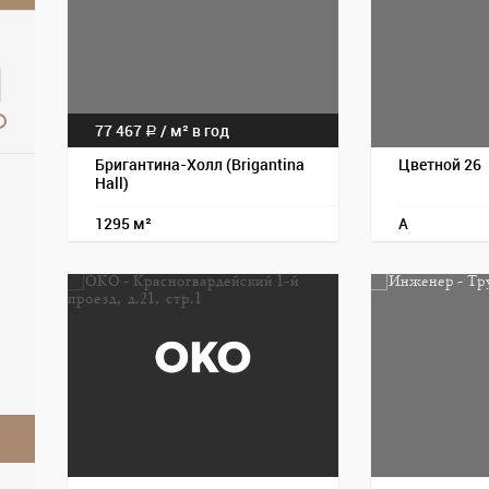
77 467
/ м² в год
a
Бригантина-Холл (Brigantina
Цветной 26
Hall)
1295 м²
A