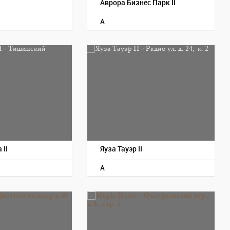
Аврора Бизнес Парк II
A
 II
Яуза Тауэр II
A