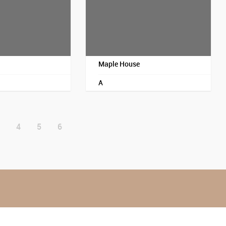
Maple House
A
4
5
6