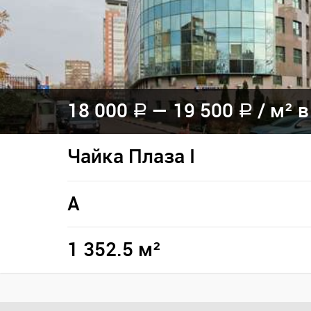
18 000
— 19 500
/ м² в
a
a
Чайка Плаза I
A
1 352.5 м²