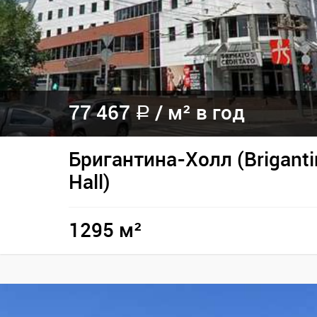
77 467
/ м² в год
a
Бригантина-Холл (Briganti
Hall)
1295 м²