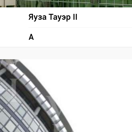
Яуза Тауэр II
A