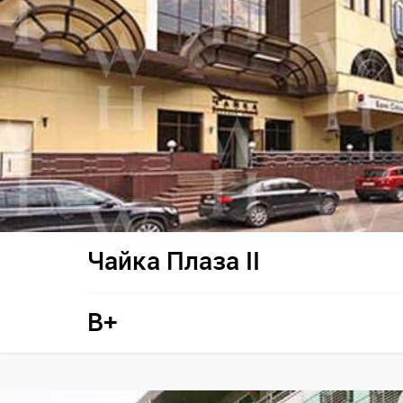
Чайка Плаза II
B+