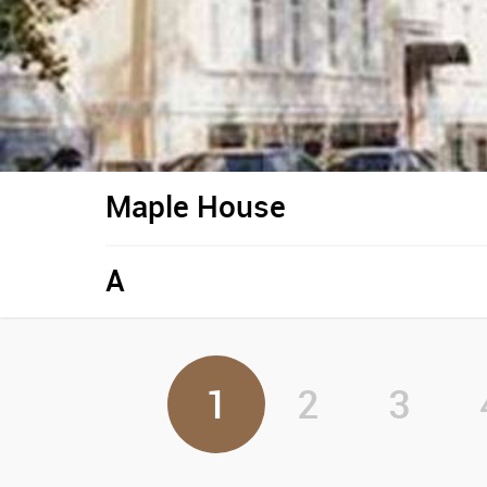
Maple House
A
1
2
3