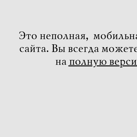
Это неполная, мобильн
сайта. Вы всегда может
на
полную верс