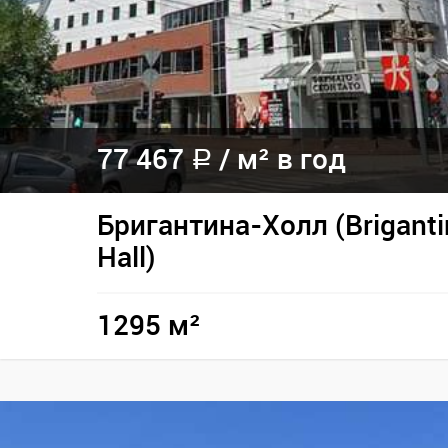
77 467
/ м² в год
a
Бригантина-Холл (Briganti
Hall)
1295 м²