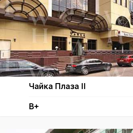
Чайка Плаза II
B+