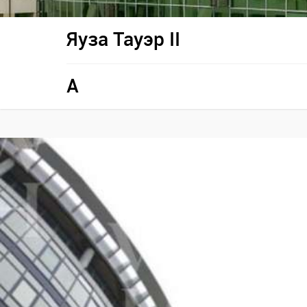
Яуза Тауэр II
A