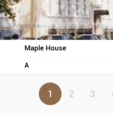
Maple House
A
1
2
3