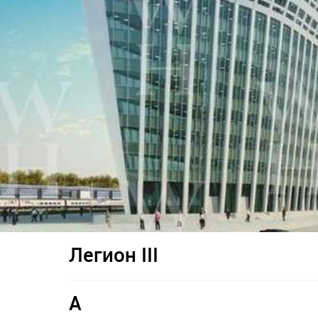
Легион III
A