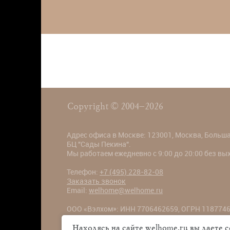
Copyright © 2004–2026
Адрес офиса в Москве: 123001, Москва, Большая
БЦ "Сады Пекина".
Мы работаем ежедневно с 9:00 до 20:00 без в
Телефон:
+7 (495) 228-82-08
Заказать звонок
Email:
welhome@welhome.ru
ООО «Вэлхом»: ИНН 7706462659, ОГРН 1187746
Большая Садовая ул., 5к1, БЦ "Сады Пекина"
Находясь на сайте welhome.ru вы даете 