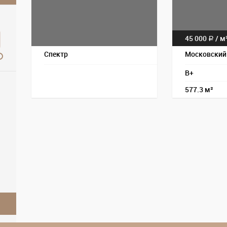
45 000
/ м
a
Спектр
Московский
B+
577.3 м²