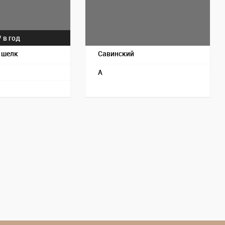
² в год
 шелк
Савинский
A