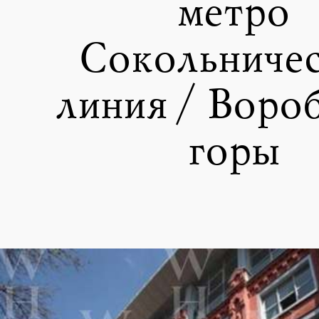
метро
Сокольниче
линия / Воро
горы