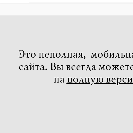
Это неполная, мобильн
сайта. Вы всегда может
на
полную верс