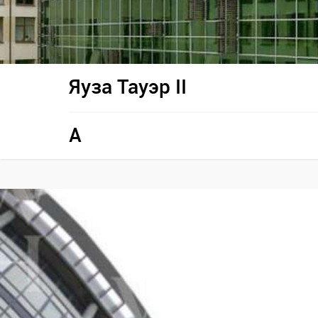
Яуза Тауэр II
A