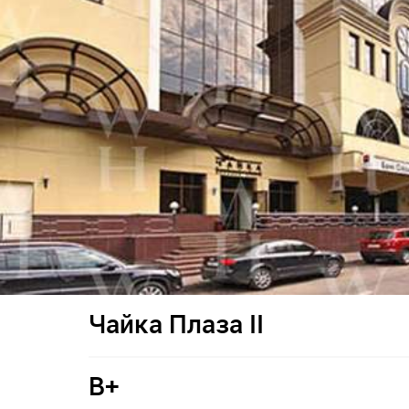
Чайка Плаза II
B+