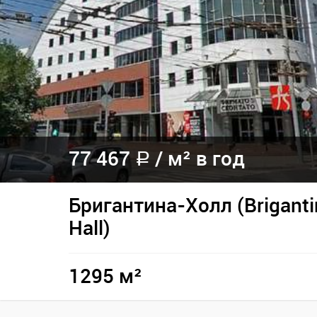
77 467
/ м² в год
a
Бригантина-Холл (Briganti
Hall)
1295 м²