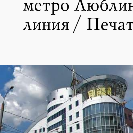
метро Любли
линия / Печа