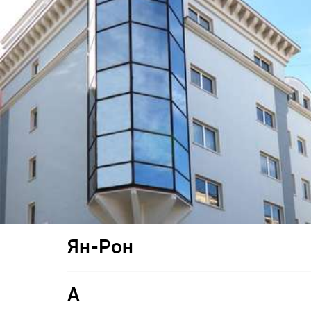
Ян-Рон
A