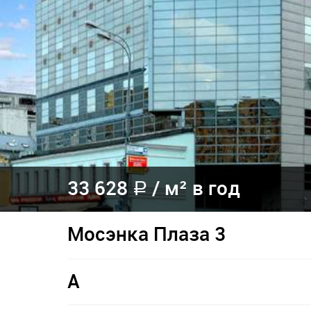
33 628
/ м² в год
a
Мосэнка Плаза 3
A