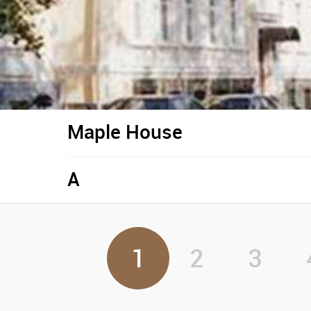
Maple House
A
1
2
3