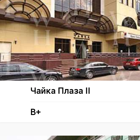
Чайка Плаза II
B+