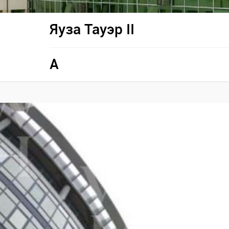
Яуза Тауэр II
A