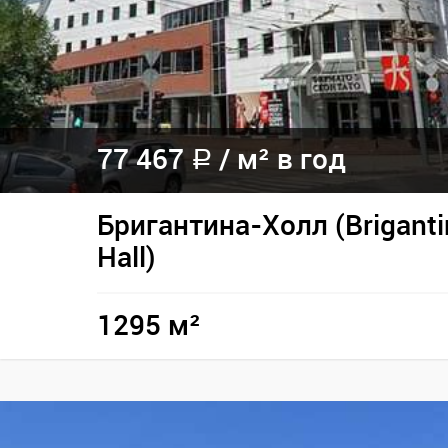
77 467
/ м² в год
a
Бригантина-Холл (Briganti
Hall)
1295 м²