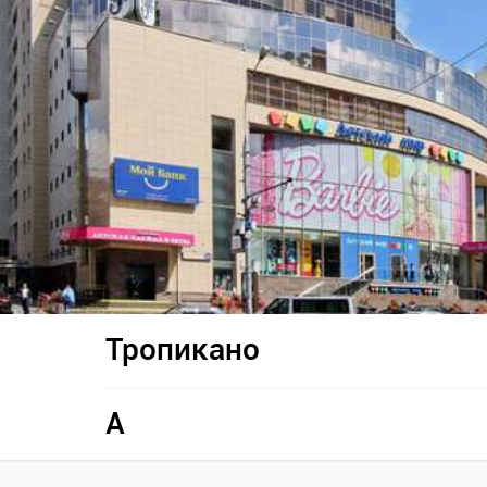
Тропикано
A