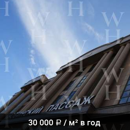
30 000
/ м² в год
a