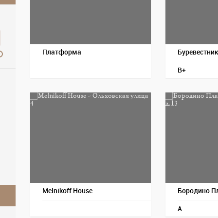
Платформа
Буревестни
B+
Melnikoff House
Бородино П
A