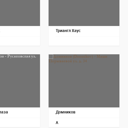
к
Триангл Хаус
лаза
Домников
A