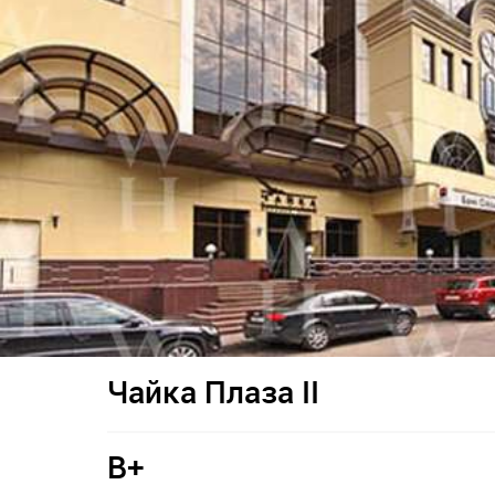
Чайка Плаза II
B+