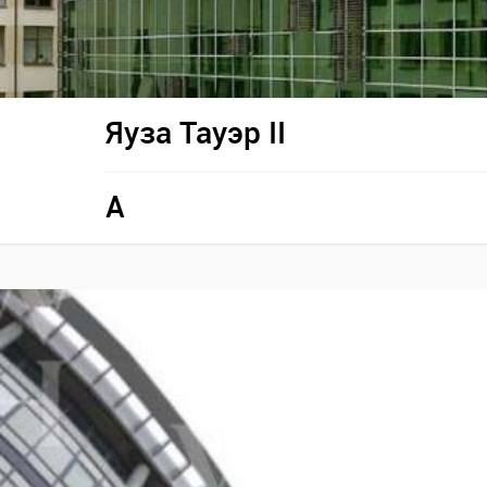
Яуза Тауэр II
A