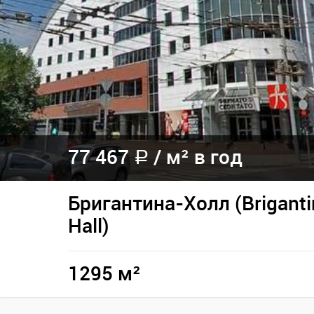
77 467
/ м² в год
a
Бригантина-Холл (Briganti
Hall)
1295 м²