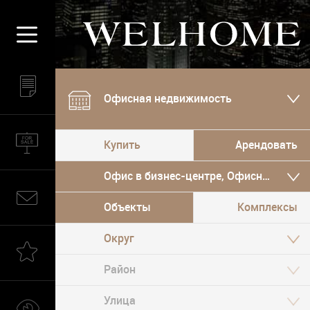
Офисная недвижимость
Купить
Арендовать
Офис в бизнес-центре, Офисный особ
Объекты
Комплексы
Округ