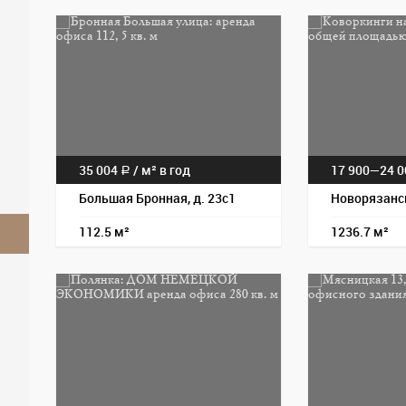
35 004
/
м² в год
17 900—
24 
a
Большая Бронная, д. 23с1
Новорязанск
112.5 м²
1236.7 м²