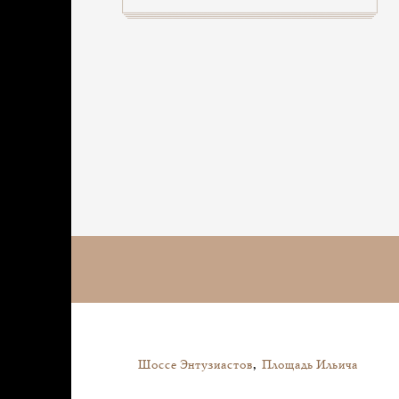
Шоссе Энтузиастов
,
Площадь Ильича