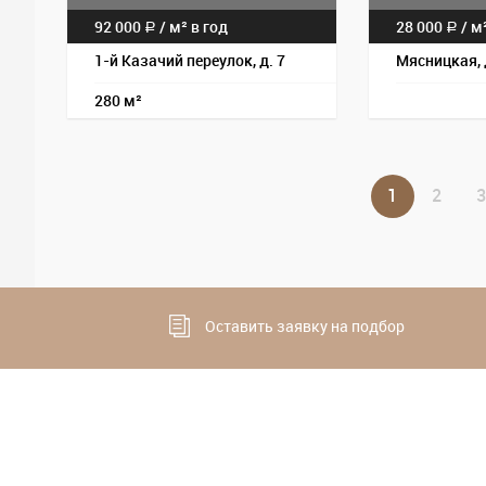
92 000
/
м² в год
28 000
/
м²
a
a
1-й Казачий переулок, д. 7
Мясницкая, 
280 м²
1
2
3
Оставить заявку на подбор