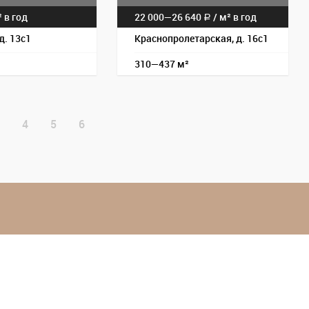
 в год
22 000—
26 640
/
м² в год
a
д. 13с1
Краснопролетарская, д. 16с1
310—437 м²
4
5
6