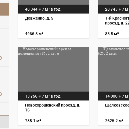
40 344
/
м² в год
28 743
/
м²
a
a
Довженко, д. 5
1-й Красног
проезд, д. 2
4966.8 м²
83.5 м²
13 756
/
м² в год
14 000
/
м²
a
a
Новохорошёвский проезд, д.
Щёлковское 
16
785.1 м²
2625.2 м²