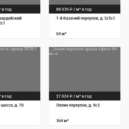
 в год
88 039
/
м² в год
a
вардейский
1-й Казачий переулок, д. 5/2с1
2с1
54 м²
Пос
 в год
27 024
/
м² в год
a
шоссе, д. 70
Лялин переулок, д. 9с3
364 м²