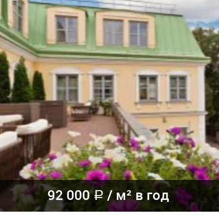
92 000
/
м² в год
a