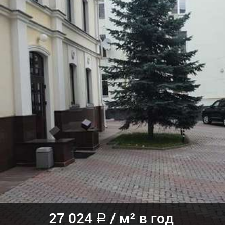
27 024
/
м² в год
a