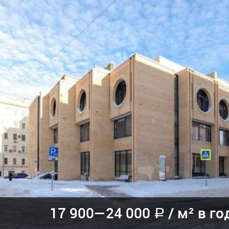
17 900—
24 000
/
м² в го
a