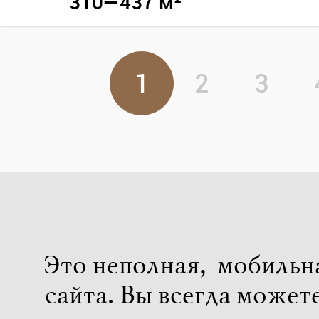
310—437 м²
1
2
3
Это неполная, мобильн
сайта. Вы всегда может