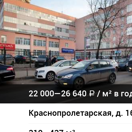
22 000—
26 640
/
м² в го
a
Краснопролетарская, д. 1