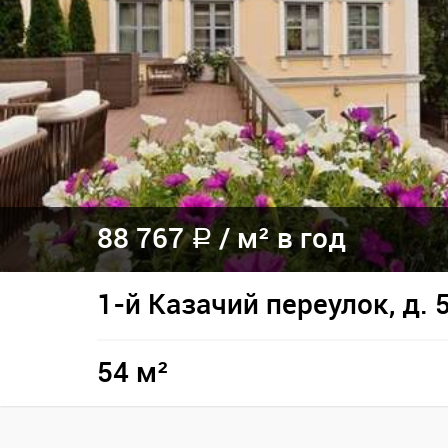
88 767
/
м² в год
a
1-й Казачий переулок, д. 
54 м²