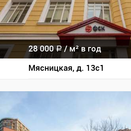
28 000
/
м² в год
a
Мясницкая, д. 13с1