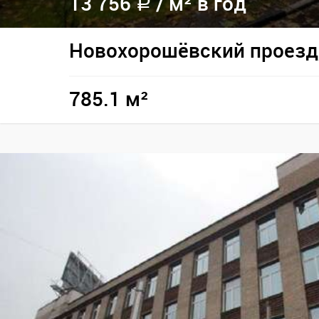
13 756
/
м² в год
a
Новохорошёвский проезд,
785.1 м²