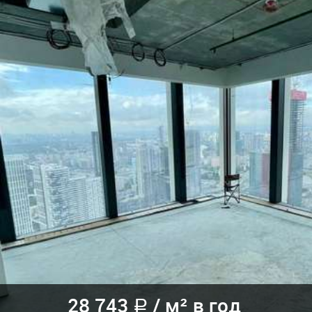
28 743
/
м² в год
a