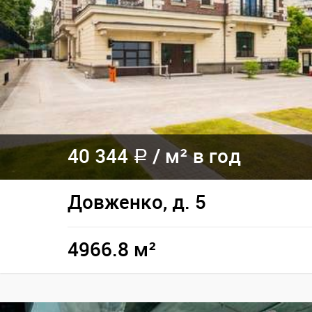
40 344
/
м² в год
a
Довженко, д. 5
4966.8 м²