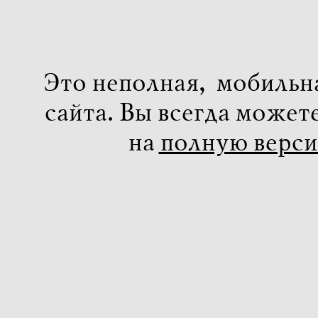
Это неполная, мобильн
сайта. Вы всегда может
на
полную верс