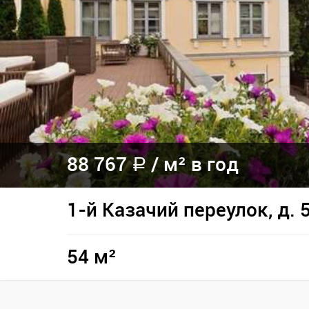
88 767
/
м² в год
a
1-й Казачий переулок, д. 
54 м²