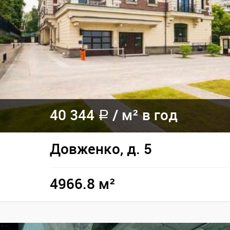
40 344
/
м² в год
a
Довженко, д. 5
4966.8 м²