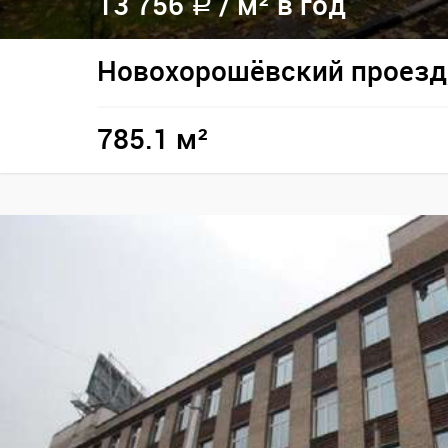
13 756
/
м² в год
a
Новохорошёвский проезд,
785.1 м²