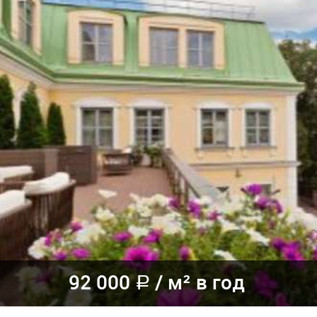
92 000
/
м² в год
a