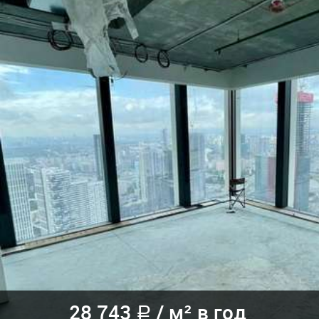
28 743
/
м² в год
a