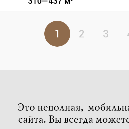
310—437 м²
1
2
3
Это неполная, мобильн
сайта. Вы всегда может