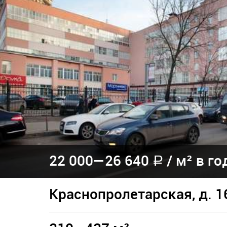
22 000—
26 640
/
м² в го
a
Краснопролетарская, д. 1