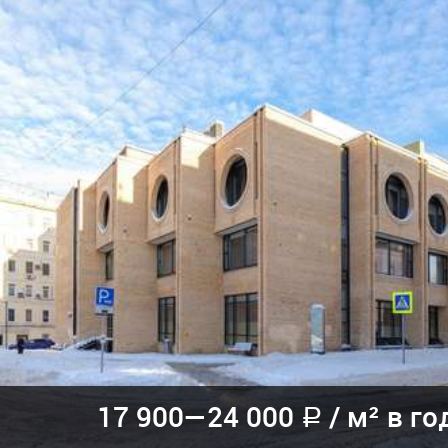
17 900—
24 000
/
м² в го
a