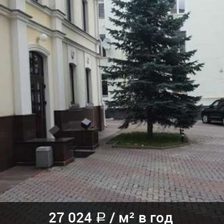
27 024
/
м² в год
a