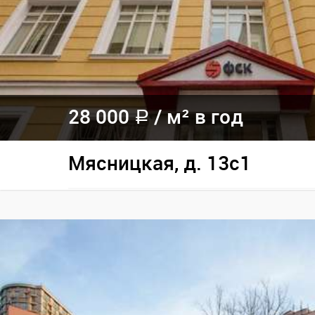
28 000
/
м² в год
a
Мясницкая, д. 13с1