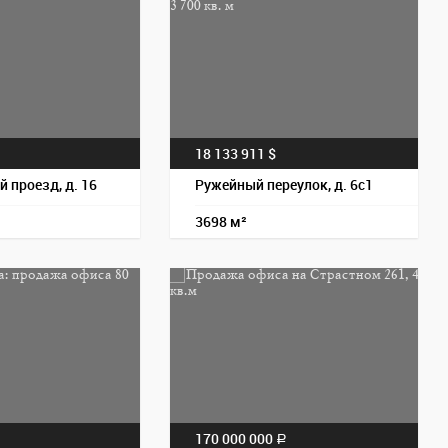
Пос
18 133 911 $
a
 проезд, д. 16
Ружейный переулок, д. 6с1
3698 м²
Пос
170 000 000
a
a