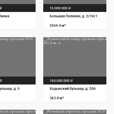
15 000 000
a
a
бянка
Большая Полянка, д. 2/10с1
2554.4 м²
Пос
160 000 000
a
a
ульвар, д. 5
Ходынский бульвар, д. 20А
363.8 м²