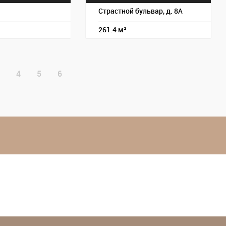
Страстной бульвар, д. 8А
261.4 м²
4
5
6