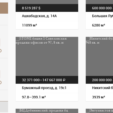
8 519 287 $
600 000 000
Ашхабадская, д. 14А
Большая Лу
11099 м²
6280 м²
32 371 000—
147 667 000
200 000 000
a
Бумажный проезд, д. 19с1
Никитский б
97.8—399.1 м²
3939 м²