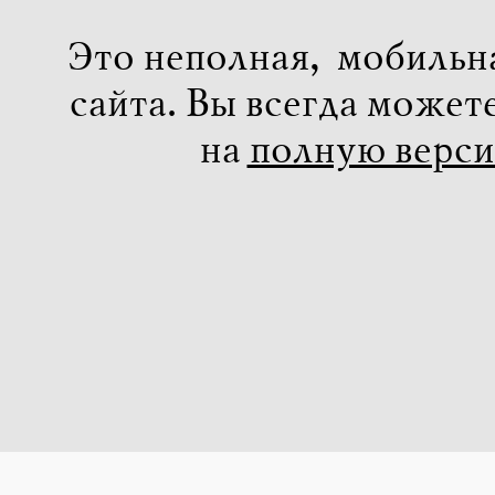
Это неполная, мобильн
сайта. Вы всегда может
на
полную верс