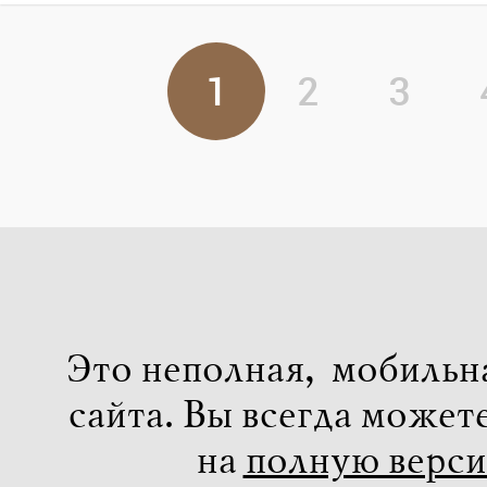
1
2
3
Это неполная, мобильн
сайта. Вы всегда может
на
полную верс