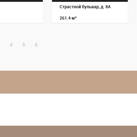
Страстной бульвар, д. 8А
261.4 м²
4
5
6