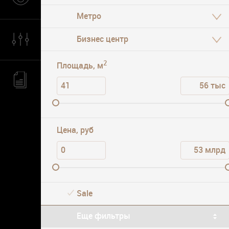
Класс офиса
Парковка
2
Площадь, м
Цена, руб
Sale
Еще фильтры