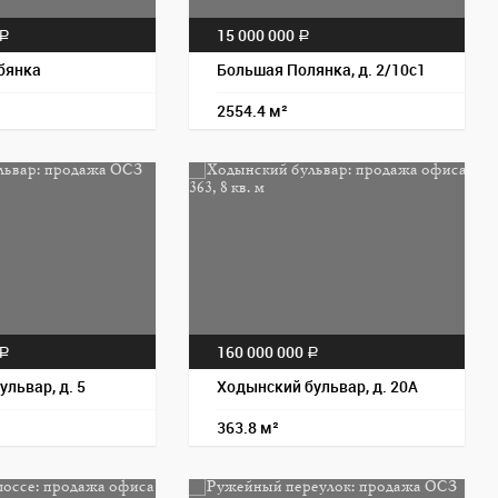
15 000 000
a
a
бянка
Большая Полянка, д. 2/10с1
2554.4 м²
Пос
160 000 000
a
a
ульвар, д. 5
Ходынский бульвар, д. 20А
363.8 м²