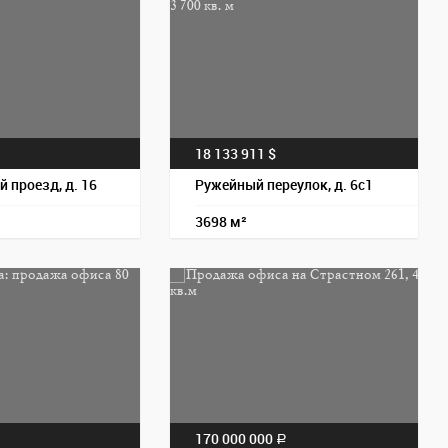
Пос
18 133 911 $
a
 проезд, д. 16
Ружейный переулок, д. 6с1
3698 м²
Пос
170 000 000
a
a