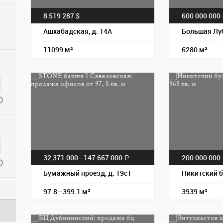
8 519 287 $
600 000 000
Ашхабадская, д. 14А
Большая Лу
11099 м²
6280 м²
32 371 000—
147 667 000
200 000 000
a
Бумажный проезд, д. 19с1
Никитский б
97.8—399.1 м²
3939 м²