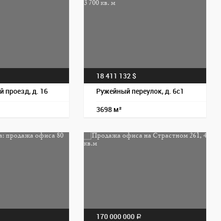
Пос
18 411 132 $
a
 проезд, д. 16
Ружейный переулок, д. 6с1
3698 м²
Пос
170 000 000
a
a