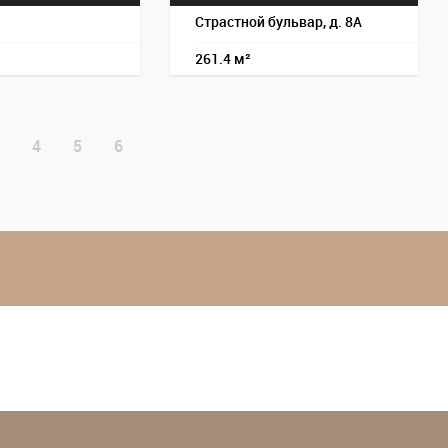
Страстной бульвар, д. 8А
261.4 м²
4
5
6