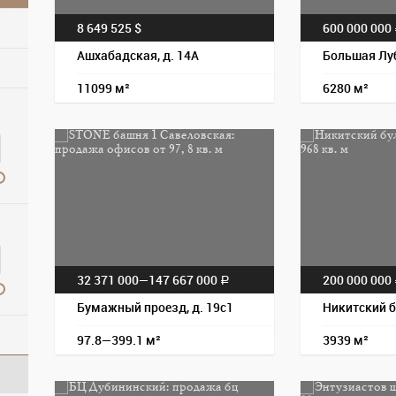
8 649 525 $
600 000 000
Ашхабадская, д. 14А
Большая Лу
11099 м²
6280 м²
32 371 000—
147 667 000
200 000 000
a
Бумажный проезд, д. 19с1
Никитский б
97.8—399.1 м²
3939 м²