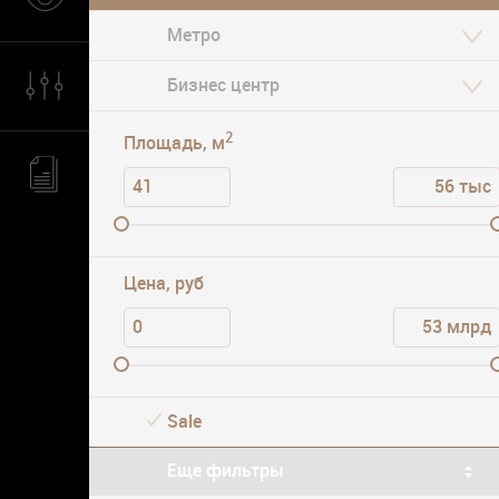
Класс офиса
Парковка
2
Площадь, м
Цена, руб
Sale
Еще фильтры