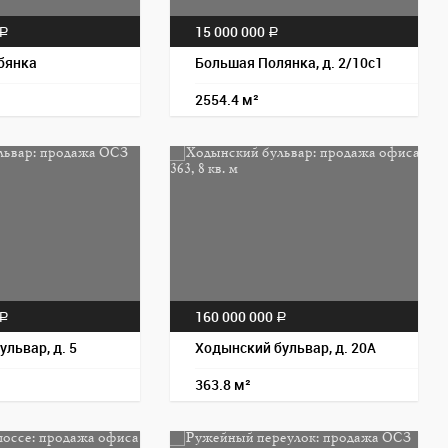
15 000 000
a
a
бянка
Большая Полянка, д. 2/10с1
2554.4 м²
Пос
160 000 000
a
a
ульвар, д. 5
Ходынский бульвар, д. 20А
363.8 м²