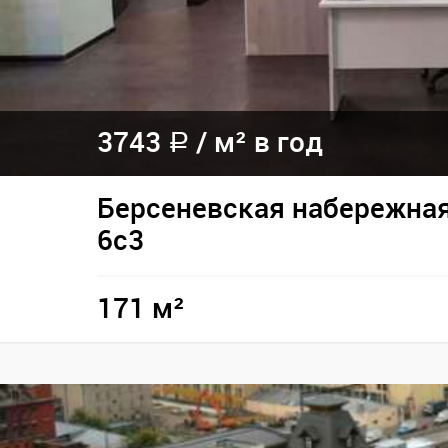
3743
/
м² в год
a
Берсеневская набережная
6с3
171 м²