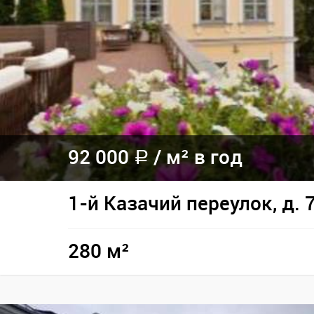
92 000
/
м² в год
a
1-й Казачий переулок, д. 
280 м²