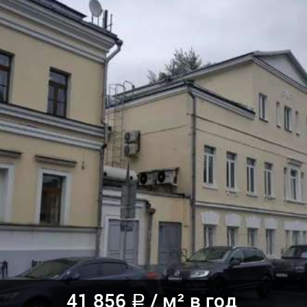
41 856
/
м² в год
a