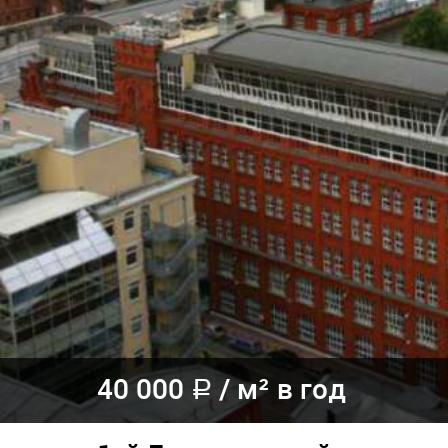
40 000
/
м² в год
a