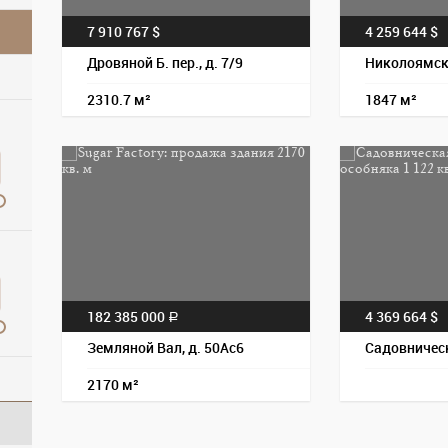
7 910 767 $
4 259 644 $
Дровяной Б. пер., д. 7/9
Николоямска
2310.7 м²
1847 м²
182 385 000
4 369 664 $
a
Земляной Вал, д. 50Ас6
Садовническ
2170 м²