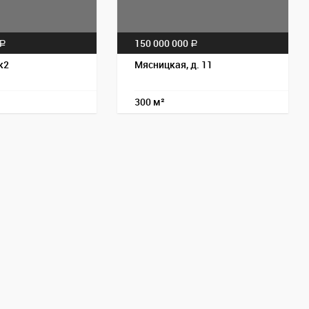
150 000 000
a
a
к2
Мясницкая, д. 11
300 м²
Пос