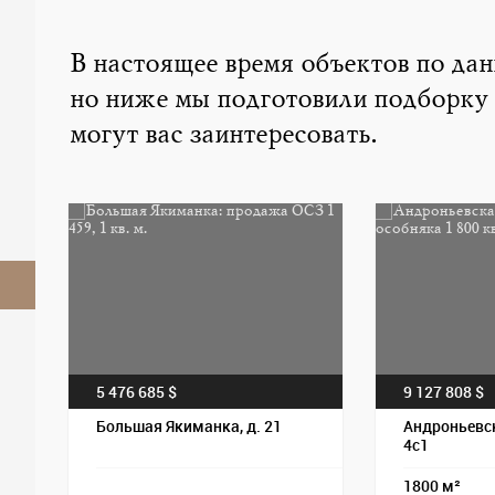
В настоящее время объектов по да
но ниже мы подготовили подборку
могут вас заинтересовать.
5 476 685 $
9 127 808 $
Большая Якиманка, д. 21
Андроньевск
4с1
1800 м²