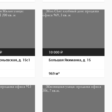
Пос
10 000
a
a
ньевская, д. 15с1
Большая Якиманка, д. 15
969 м²
Пос