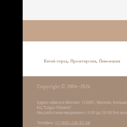
Китай-город
,
Пролетарская
,
Павелецкая
Copyright © 2004–2026
Адрес офиса в Москве: 123001, Москва, Большая
БЦ "Сады Пекина".
Мы работаем ежедневно с 9:00 до 20:00 без в
Телефон:
+7 (495) 228-82-08