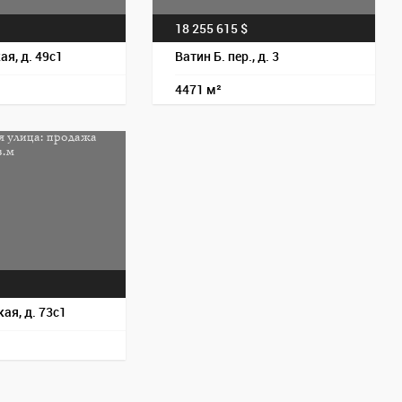
18 255 615 $
я, д. 49с1
Ватин Б. пер., д. 3
4471 м²
Пос
ая, д. 73с1