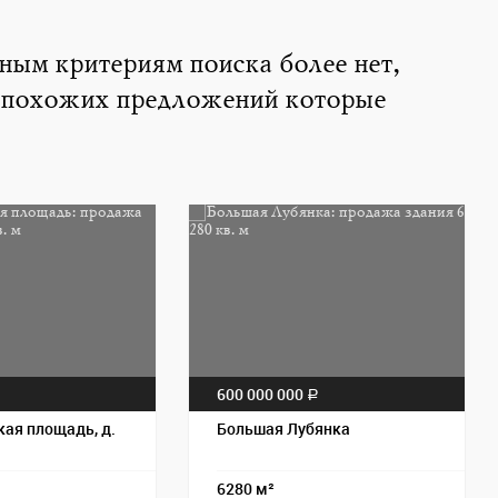
нным критериям поиска более нет,
 похожих предложений которые
Пос
600 000 000
a
ая площадь, д.
Большая Лубянка
6280 м²