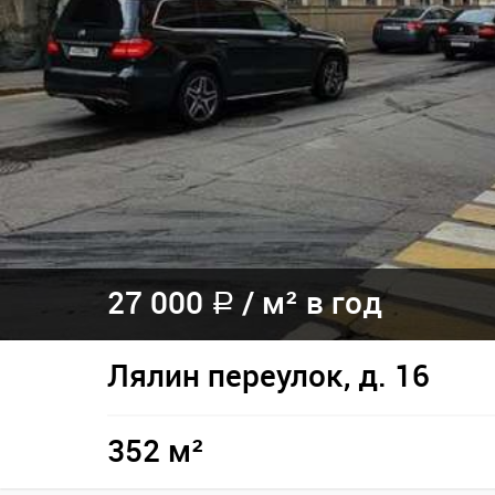
27 000
/
м² в год
a
Лялин переулок, д. 16
352 м²