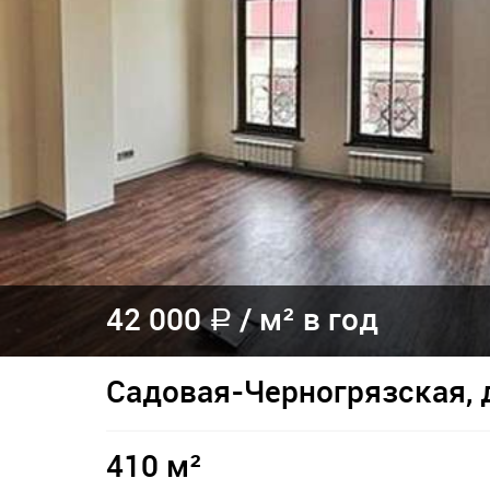
42 000
/
м² в год
a
Садовая-Черногрязская, д
410 м²