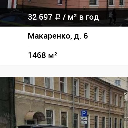
32 697
/
м² в год
a
Макаренко, д. 6
1468 м²