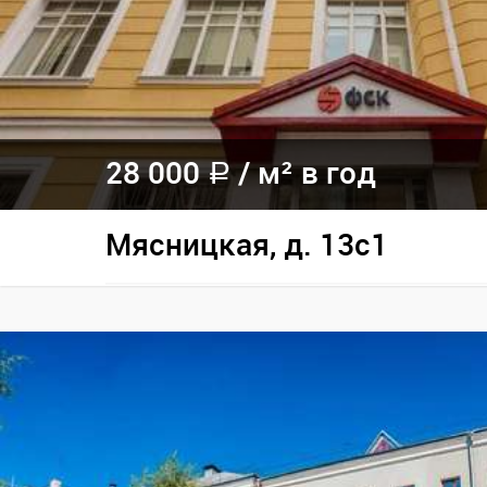
28 000
/
м² в год
a
Мясницкая, д. 13с1