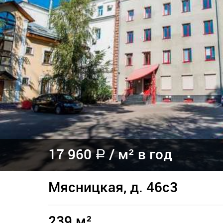
17 960
/
м² в год
a
Мясницкая, д. 46с3
239 м²