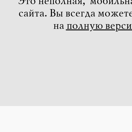
Это неполная, мобильн
сайта. Вы всегда может
на
полную верс